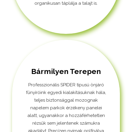
organikusan táplálja a talajt is.
Bármilyen Terepen
Professzionális SPIDER típusú önjáró
fűnyíróink egyedi kialakításuknak hála,
teljes biztonsággal mozognak
napelem parkok érzékeny panelei
alatt, ugyanakkor a hozzáférhetetlen
rézsűk sem jelentenek számukra
akadályt. Precízen nyírnak golfpálya