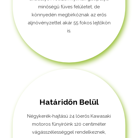
minőségű füves felületet, de
könnyedén megbirkóznak az erős
aljnövényzettel akár 55 fokos lejtőkön
is.
Határidőn Belül
Négykerék-hajtású 24 lóerős Kawasaki
motoros fűnyíróink
120 centiméter
vágásszélességgel rendelkeznek,