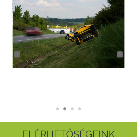
‹
›
ELÉRHETŐSÉGEINK