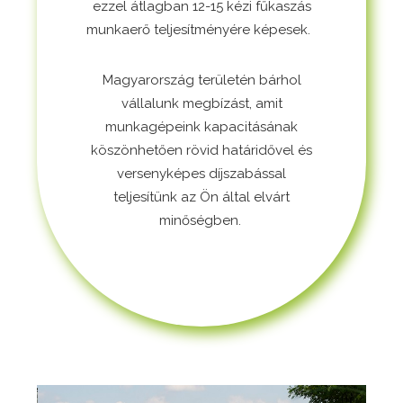
ezzel
átlagban 12-15 kézi fűkaszás
munkaerő teljesítményére képesek.
Magyarország területén b
árhol
vállalunk megbízást, amit
munka
gépeink kapacitásának
köszönhetően
rövid határidővel és
versenyképes
díjszabással
teljesítünk
az Ön által elvárt
minőségben.