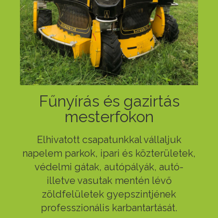
Fűnyírás és gazirtás
mesterfokon
Elhivatott csapatunkkal vállaljuk
napelem parkok, ipari és közterületek,
védelmi gátak, autópályák, autó-
illetve vasutak mentén lévő
zöldfelületek gyepszintjének
professzionális karbantartását.